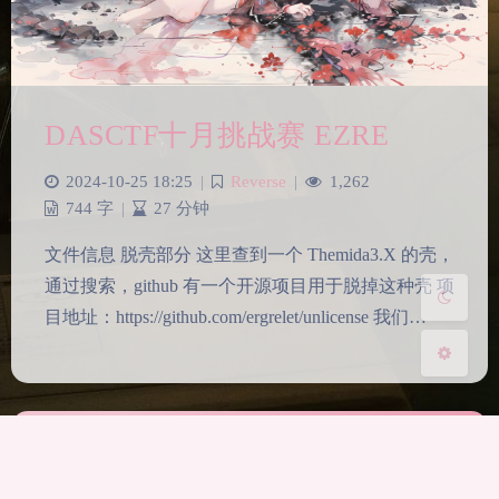
暗黑模式
DASCTF十月挑战赛 EZRE
Sans Serif
Serif
2024-10-25 18:25
|
Reverse
|
1,262
浅阴影
深阴影
744 字
|
27 分钟
文件信息 脱壳部分 这里查到一个 Themida3.X 的壳，
关闭
日落
暗化
灰度
通过搜索，github 有一个开源项目用于脱掉这种壳 项
目地址：https://github.com/ergrelet/unlicense 我们…
备案号
湘公网安备43040002000192
|
湘ICP备
2024060980号-1